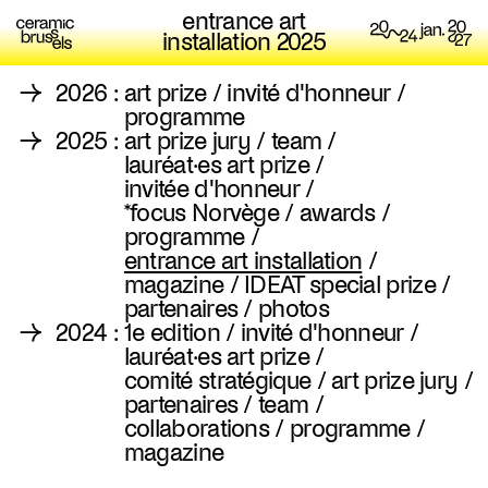
entrance art
installation 2025
→
2026
:
art prize
/
invité d'honneur
/
programme
→
2025
:
art prize jury
/
team
/
lauréat·es art prize
/
invitée d'honneur
/
*focus Norvège
/
awards
/
programme
/
entrance art installation
/
magazine
/
IDEAT special prize
/
partenaires
/
photos
→
2024
:
1e edition
/
invité d'honneur
/
lauréat·es art prize
/
comité stratégique
/
art prize jury
/
partenaires
/
team
/
collaborations
/
programme
/
magazine