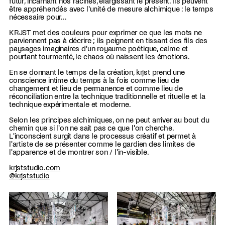
futur, incarnant nos racines, élargissant le présent. Ils peuvent
être appréhendés avec l'unité de mesure alchimique : le temps
nécessaire pour...
KRJST met des couleurs pour exprimer ce que les mots ne
parviennent pas à décrire ; ils peignent en tissant des fils des
paysages imaginaires d'un royaume poétique, calme et
pourtant tourmenté, le chaos où naissent les émotions.
En se donnant le temps de la création, krjst prend une
conscience intime du temps à la fois comme lieu de
changement et lieu de permanence et comme lieu de
réconciliation entre la technique traditionnelle et rituelle et la
technique expérimentale et moderne.
Selon les principes alchimiques, on ne peut arriver au bout du
chemin que si l'on ne sait pas ce que l'on cherche.
L'inconscient surgit dans le processus créatif et permet à
l'artiste de se présenter comme le gardien des limites de
l'apparence et de montrer son / l'in-visible.
krjststudio.com
@krjststudio