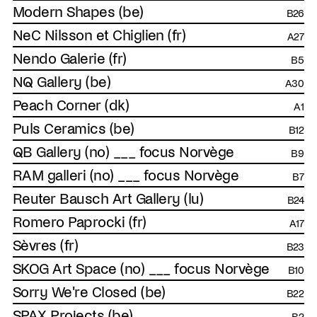
Modern Shapes (be)
B26
NeC Nilsson et Chiglien (fr)
A27
Nendo Galerie (fr)
B5
NQ Gallery (be)
A30
Peach Corner (dk)
A1
Puls Ceramics (be)
B12
QB Gallery (no) ___ focus Norvège
B9
RAM galleri (no) ___ focus Norvège
B7
Reuter Bausch Art Gallery (lu)
B24
Romero Paprocki (fr)
A17
Sèvres (fr)
B23
SKOG Art Space (no) ___ focus Norvège
B10
Sorry We're Closed (be)
B22
SPAX Projects (be)
B2