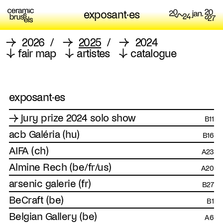
exposant·es
→
2026
/
→
2025
/
→
2024
↓
fair map
↓
artistes
↓
catalogue
exposant·es
→ jury prize 2024 solo show
B11
acb Galéria (hu)
B16
AIFA (ch)
A23
Almine Rech (be/fr/us)
A20
arsenic galerie (fr)
B27
BeCraft (be)
B1
Belgian Gallery (be)
A6