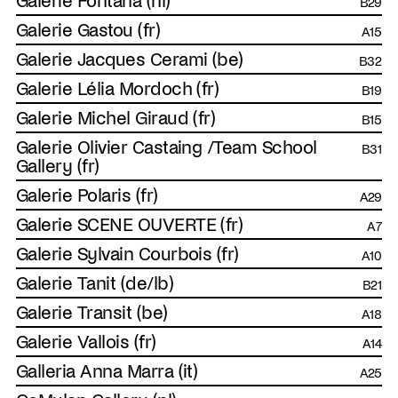
Galerie Fontana (nl)
B29
Galerie Gastou (fr)
A15
Galerie Jacques Cerami (be)
B32
Galerie Lélia Mordoch (fr)
B19
Galerie Michel Giraud (fr)
B15
Galerie Olivier Castaing /Team School
B31
Gallery (fr)
Galerie Polaris (fr)
A29
Galerie SCENE OUVERTE (fr)
A7
Galerie Sylvain Courbois (fr)
A10
Galerie Tanit (de/lb)
B21
Galerie Transit (be)
A18
Galerie Vallois (fr)
A14
Galleria Anna Marra (it)
A25