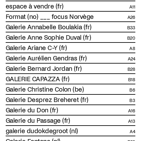
espace à vendre (fr)
A11
Format (no) ___ focus Norvège
A26
Galerie Annabelle Boulakia (fr)
B33
Galerie Anne Sophie Duval (fr)
B20
Galerie Ariane C-Y (fr)
A8
Galerie Aurélien Gendras (fr)
A24
Galerie Bernard Jordan (fr)
B28
GALERIE CAPAZZA (fr)
B18
Galerie Christine Colon (be)
B6
Galerie Desprez Breheret (fr)
B3
Galerie du Don (fr)
A16
Galerie du Passage (fr)
A13
galerie dudokdegroot (nl)
A4