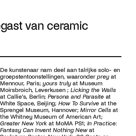
egast van ceramic
De kunstenaar nam deel aan talrijke solo- en
groepstentoonstellingen, waaronder
prey
at
Mennour, Paris;
yours truly
at Museum
Moirsbroich, Leverkusen ;
Licking the Walls
at Callie’s, Berlin;
Persona and Parasite
at
White Space, Beijing;
How To Survive
at the
Sprengel Museum, Hannover;
Mirror Cells
at
the Whitney Museum of American Art;
Greater New York
at MoMA PS1;
In Practice:
Fantasy Can Invent Nothing New
at