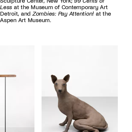
Sculpture Center, New York;
99 Cents or
Less
at the Museum of Contemporary Art
Detroit, and
Zombies: Pay Attention!
at the
Aspen Art Museum.