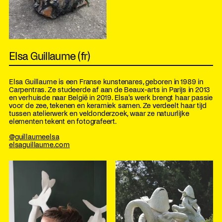
Elsa Guillaume (fr)
Elsa Guillaume is een Franse kunstenares, geboren in 1989 in
Carpentras. Ze studeerde af aan de Beaux-arts in Parijs in 2013
en verhuisde naar België in 2019. Elsa's werk brengt haar passie
voor de zee, tekenen en keramiek samen. Ze verdeelt haar tijd
tussen atelierwerk en veldonderzoek, waar ze natuurlijke
elementen tekent en fotografeert.
@guillaumeelsa
elsaguillaume.com