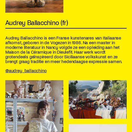
Audrey Ballacchino (fr)
Audrey Ballacchino is een Franse kunstenares van Italiaanse
afkomst, geboren in de Vogezen in 1986. Na een master in
moderne literatuur in Nancy volgde ze een opleiding aan het
Maison de la Céramique in Dieulefit. Haar werk wordt
grotendeels geïnspireerd door Siciliaanse volkskunst en ze
brengt graag traditie en meer hedendaagse expressie samen.
@audrey_ballacchino