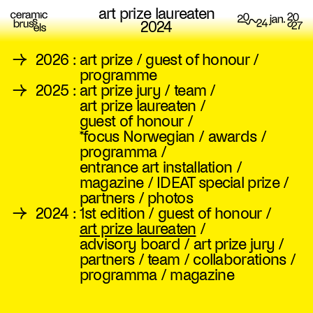
art prize laureaten
2024
→
2026
:
art prize
/
guest of honour
/
programme
→
2025
:
art prize jury
/
team
/
art prize laureaten
/
guest of honour
/
*focus Norwegian
/
awards
/
programma
/
entrance art installation
/
magazine
/
IDEAT special prize
/
partners
/
photos
→
2024
:
1st edition
/
guest of honour
/
art prize laureaten
/
advisory board
/
art prize jury
/
partners
/
team
/
collaborations
/
programma
/
magazine