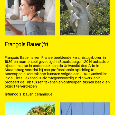
François Bauer (fr)
François Bauer is een Franse beeldende keramist, geboren in
1986 en momenteel gevestigd in Straatsburg. In 2014 behaalde
hij een master in onderzoek aan de Université des Arts in
Straatsburg voordat hij een professionele opleiding tot
ontwerper in keramische kunsten volgde aan IEAC Guebwiller
in de Elzas. Tekenen is alomtegenwoordig in zijn werk en hij
probeert de link tussen tekenen en ontwerpen, tussen beeld en
object te verdiepen.
@francois_bauer_ceramique