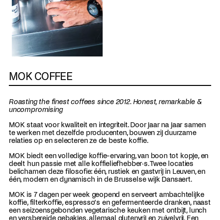
MOK COFFEE
Roasting the finest coffees since 2012. Honest, remarkable &
uncompromising
MOK staat voor kwaliteit en integriteit. Door jaar na jaar samen
te werken met dezelfde producenten, bouwen zij duurzame
relaties op en selecteren ze de beste koffie.
MOK biedt een volledige koffie-ervaring, van boon tot kopje, en
deelt hun passie met alle koffieliefhebber·s. Twee locaties
belichamen deze filosofie: één, rustiek en gastvrij in Leuven, en
één, modern en dynamisch in de Brusselse wijk Dansaert.
MOK is 7 dagen per week geopend en serveert ambachtelijke
koffie, filterkoffie, espresso’s en gefermenteerde dranken, naast
een seizoensgebonden vegetarische keuken met ontbijt, lunch
en versbereide gebakjes, allemaal glutenvrij en zuivelvrij. Een