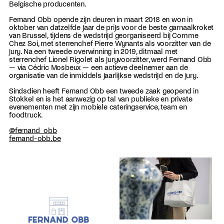
Belgische producenten.
Fernand Obb opende zijn deuren in maart 2018 en won in
oktober van datzelfde jaar de prijs voor de beste garnaalkroket
van Brussel, tijdens de wedstrijd georganiseerd bij Comme
Chez Soi, met sterrenchef Pierre Wynants als voorzitter van de
jury. Na een tweede overwinning in 2019, ditmaal met
sterrenchef Lionel Rigolet als juryvoorzitter, werd Fernand Obb
— via Cédric Mosbeux — een actieve deelnemer aan de
organisatie van de inmiddels jaarlijkse wedstrijd en de jury.
Sindsdien heeft Fernand Obb een tweede zaak geopend in
Stokkel en is het aanwezig op tal van publieke en private
evenementen met zijn mobiele cateringservice, team en
foodtruck.
@fernand_obb
fernand-obb.be