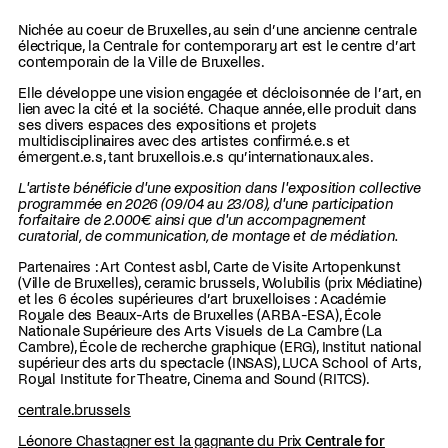
Nichée au coeur de Bruxelles, au sein d’une ancienne centrale
électrique, la Centrale for contemporary art est le centre d’art
contemporain de la Ville de Bruxelles.
Elle développe une vision engagée et décloisonnée de l’art, en
lien avec la cité et la société. Chaque année, elle produit dans
ses divers espaces des expositions et projets
multidisciplinaires avec des artistes confirmé.e.s et
émergent.e.s, tant bruxellois.e.s qu’internationaux.ales.
L'artiste bénéficie d'une exposition dans l'exposition collective
programmée en 2026 (09/04 au 23/08), d'une participation
forfaitaire de 2.000€ ainsi que d'un accompagnement
curatorial, de communication, de montage et de médiation.
Partenaires : Art Contest asbl, Carte de Visite Artopenkunst
(Ville de Bruxelles), ceramic brussels, Wolubilis (prix Médiatine)
et les 6 écoles supérieures d’art bruxelloises : Académie
Royale des Beaux-Arts de Bruxelles (ARBA-ESA), École
Nationale Supérieure des Arts Visuels de La Cambre (La
Cambre), École de recherche graphique (ERG), Institut national
supérieur des arts du spectacle (INSAS), LUCA School of Arts,
Royal Institute for Theatre, Cinema and Sound (RITCS).
centrale.brussels
Léonore Chastagner est la gagnante du Prix
Centrale for