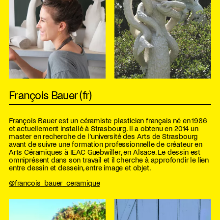
François Bauer (fr)
François Bauer est un céramiste plasticien français né en 1986
et actuellement installé à Strasbourg. Il a obtenu en 2014 un
master en recherche de l’université des Arts de Strasbourg
avant de suivre une formation professionnelle de créateur en
Arts Céramiques à IEAC Guebwiller, en Alsace. Le dessin est
omniprésent dans son travail et il cherche à approfondir le lien
entre dessin et dessein, entre image et objet.
@francois_bauer_ceramique