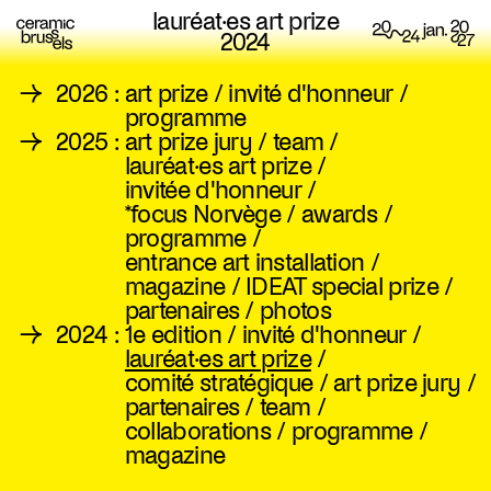
lauréat·es art prize
2024
→
2026
:
art prize
/
invité d'honneur
/
programme
→
2025
:
art prize jury
/
team
/
lauréat·es art prize
/
invitée d'honneur
/
*focus Norvège
/
awards
/
programme
/
entrance art installation
/
magazine
/
IDEAT special prize
/
partenaires
/
photos
→
2024
:
1e edition
/
invité d'honneur
/
lauréat·es art prize
/
comité stratégique
/
art prize jury
/
partenaires
/
team
/
collaborations
/
programme
/
magazine