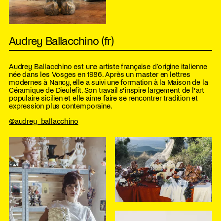
Audrey Ballacchino (fr)
Audrey Ballacchino est une artiste française d’origine italienne
née dans les Vosges en 1986. Après un master en lettres
modernes à Nancy, elle a suivi une formation à la Maison de la
Céramique de Dieulefit. Son travail s’inspire largement de l’art
populaire sicilien et elle aime faire se rencontrer tradition et
expression plus contemporaine.
@audrey_ballacchino