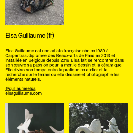
Elsa Guillaume (fr)
Elsa Guillaume est une artiste française née en 1989 à
Carpentras, diplômée des Beaux-arts de Paris en 2013 et
installée en Belgique depuis 2019. Elsa fait se rencontrer dans
son œuvre sa passion pour la mer, le dessin et la céramique.
Elle divise son temps entre la pratique en atelier et la
recherche sur le terrain où elle dessine et photographie les
éléments naturels.
@guillaumeelsa
elsaguillaume.com