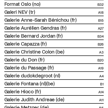
Format Oslo (no)
B32
Galeri NEV (tr)
A18
Galerie Anne-Sarah Bénichou (fr)
B15
Galerie Aurélien Gendras (fr)
A27
Galerie Bernard Jordan (fr)
B34
Galerie Capazza (fr)
B26
Galerie Christine Colon (be)
A3
Galerie du Don (fr)
B20
Galerie du Passage (fr)
A19
Galerie dudokdegroot (nl)
A4
Galerie Fontana (nl)(be)
B1
Galerie Hioco (fr)
A14
Galerie Judith Andreae (de)
A11
Galerie Metzger (de)
B5