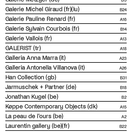
Galerie Michel Giraud (fr)(lu)
B24
Galerie Pauline Renard (fr)
A16
Galerie Sylvain Courbois (fr)
B14
Galerie Vallois (fr)
A13
GALERIST (tr)
A18
Galleria Anna Marra (it)
A23
Galleria Antonella Villanova (it)
A26
Han Collection (gb)
B31
Jarmuschek + Partner (de)
B18
Jonathan Kugel (be)
B2
Køppe Contemporary Objects (dk)
A15
La peau de l'ours (be)
A2
Laurentin gallery (be)(fr)
B22