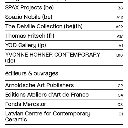
SPAX Projects (be)
B3
Spazio Nobile (be)
A12
The Delville Collection (be)(th)
A22
Thomas Fritsch (fr)
A17
YOD Gallery (jp)
A1
YVONNE HOHNER CONTEMPORARY
B13
(de)
éditeurs & ouvrages
Arnoldsche Art Publishers
C2
Éditions Ateliers d’Art de France
C4
Fonds Mercator
C3
Latvian Centre for Contemporary
C1
Ceramic