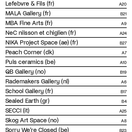
Lefebvre & Fils (fr)
A20
MALA Gallery (fr)
B21
MBA Fine Arts (fr)
A9
NeC nilsson et chiglien (fr)
A24
NIKA Project Space (ae) (fr)
B27
Peach Corner (dk)
A7
Puls ceramics (be)
A10
QB Gallery (no)
B19
Rademakers Gallery (nl)
A6
School Gallery (fr)
B17
Sealed Earth (gr)
B4
SECCI (it)
A25
Skog Art Space (no)
A8
Sorry We're Closed (be)
B23