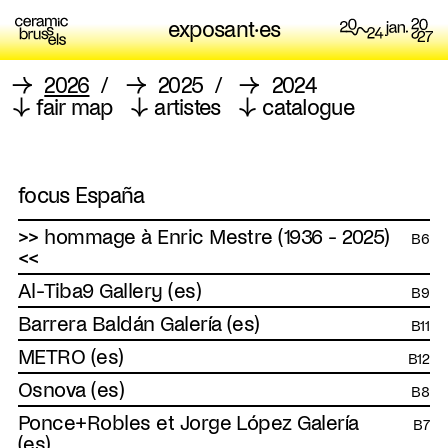
exposant·es
→
2026
/
→
2025
/
→
2024
↓
fair map
↓
artistes
↓
catalogue
focus España
>> hommage à Enric Mestre (1936 - 2025)
B6
<<
Al-Tiba9 Gallery (es)
B9
Barrera Baldán Galería (es)
B11
METRO (es)
B12
Osnova (es)
B8
Ponce+Robles et Jorge López Galería
B7
(es)