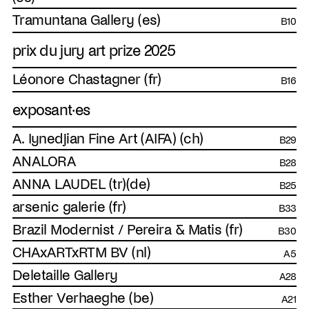
Tramuntana Gallery (es)
B10
prix du jury art prize 2025
Léonore Chastagner (fr)
B16
exposant·es
A. Iynedjian Fine Art (AIFA) (ch)
B29
ANALORA
B28
ANNA LAUDEL (tr)(de)
B25
arsenic galerie (fr)
B33
Brazil Modernist / Pereira & Matis (fr)
B30
CHAxARTxRTM BV (nl)
A5
Deletaille Gallery
A28
Esther Verhaeghe (be)
A21