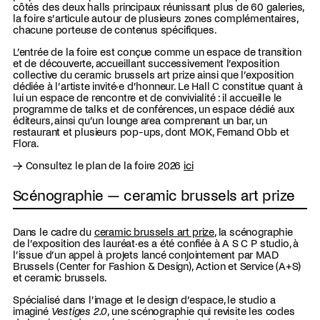
côtés des deux halls principaux réunissant plus de 60 galeries,
la foire s’articule autour de plusieurs zones complémentaires,
chacune porteuse de contenus spécifiques.
L’entrée de la foire est conçue comme un espace de transition
et de découverte, accueillant successivement l’exposition
collective du ceramic brussels art prize ainsi que l’exposition
dédiée à l’artiste invité·e d’honneur. Le Hall C constitue quant à
lui un espace de rencontre et de convivialité : il accueille le
programme de talks et de conférences, un espace dédié aux
éditeurs, ainsi qu’un lounge area comprenant un bar, un
restaurant et plusieurs pop-ups, dont MOK, Fernand Obb et
Flora.
→ Consultez le plan de la foire 2026
ici
Scénographie — ceramic brussels art prize
Dans le cadre du
ceramic brussels art prize
, la scénographie
de l’exposition des lauréat·es a été confiée à A S C P studio, à
l’issue d’un appel à projets lancé conjointement par MAD
Brussels (Center for Fashion & Design), Action et Service (A+S)
et ceramic brussels.
Spécialisé dans l’image et le design d’espace, le studio a
imaginé
Vestiges 2.0
, une scénographie qui revisite les codes