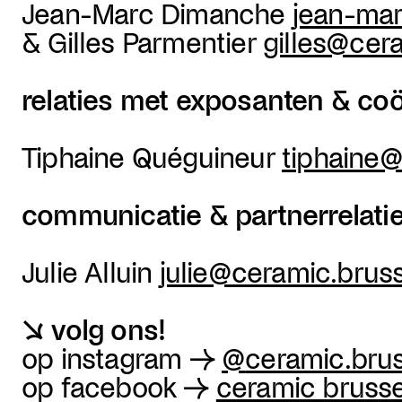
Jean-Marc Dimanche
jean-ma
& Gilles Parmentier
gilles@cer
relaties met exposanten & coö
Tiphaine Quéguineur
tiphaine@
communicatie & partnerrelati
Julie Alluin
julie@ceramic.brus
↘ volg ons!
op instagram →
@
ceramic.bru
op facebook →
ceramic brusse