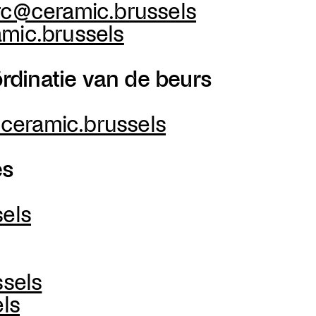
rc@ceramic.brussels
amic.brussels
rdinatie van de beurs
ceramic.brussels
es
sels
ssels
ls