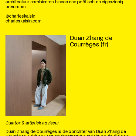
architectuur combineren binnen een poëtisch en eigenzinnig
universum.
@charleskaisin
charleskaisin.com
Duan Zhang de
Courrèges (fr)
Curator & artistiek adviseur
Duan Zhang de Courrèges is de oprichter van Duan Zhang de