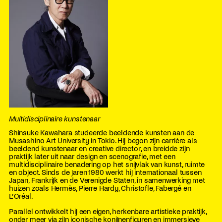
Multidisciplinaire kunstenaar
Shinsuke Kawahara studeerde beeldende kunsten aan de
Musashino Art University in Tokio. Hij begon zijn carrière als
beeldend kunstenaar en creative director, en breidde zijn
praktijk later uit naar design en scenografie, met een
multidisciplinaire benadering op het snijvlak van kunst, ruimte
en object. Sinds de jaren 1980 werkt hij internationaal tussen
Japan, Frankrijk en de Verenigde Staten, in samenwerking met
huizen zoals Hermès, Pierre Hardy, Christofle, Fabergé en
L’Oréal.
Parallel ontwikkelt hij een eigen, herkenbare artistieke praktijk,
onder meer via zijn iconische konijnenfiguren en immersieve