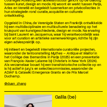
Courrèges Advisory, een adviesstructuur gericht op de dialoog
tussen kunst, design en mode. Hij woont en werkt tussen Parijs,
Arles en Venetië en begeleidt luxemerken en privécollecties in
hun strategieën rond curatie, acquisitie en culturele
ontwikkeling.
Opgeleid in China, de Verenigde Staten en Frankrijk ontwikkelde
hij een multidisciplinaire en multiculturele benadering op het
kruispunt van kunstgeschiedenis, design en mode. Na ervaring
bij Saint Laurent en Jacquemus, waar hij verantwoordelijk was
voor art curation en artistieke samenwerkingen, richtte hij zijn
eigen adviespraktijk op.
Hij initieert en begeleidt internationale curatoriële projecten,
waaronder de tentoonstelling
Mythes – Antique et Maillol
in
het Collège des Bernardins in Parijs (2025) en een presentatie
van François-Xavier Lalanne bij Christie’s in New York (2024).
Als verzamelaar bouwt hij een transhistorische collectie op en
is hij actief in jury’s en selectiecommissies, waaronder de
ADIAF & Catawiki Emergence Grants en de Prix Marcel
Duchamp.
@duan_zhang
Galila (be)