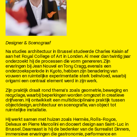
Designer & Scenograaf
Na studies architectuur in Brussel studeerde Charles Kaisin af
aan het Royal College of Art in Londen. Al meer dan twintig jaar
onderzoekt hij de processen die vorm genereren. Zijn
ervaringen bij Jean Nouvel en Tony Cragg, evenals een
onderzoeksperiode in Kyoto, hebben zijn benadering van
vouwen en ruimtelijke experimentatie sterk beïnvloed, waarbij
origami een centraal element werd in zijn werk.
Zijn praktijk draait rond thema’s zoals geometrie, beweging en
recyclage, waarbij beperkingen worden omgezet in creatieve
drijfveren. Hij ontwikkelt een multidisciplinaire praktijk tussen
objectdesign, architectuur en scenografie, van object tot
ruimtelijke installatie.
Hij werkt samen met huizen zoals Hermès, Rolls-Royce,
Delvaux en Pierre Marcolini en doceert design aan Saint-Luc in
Brussel. Daarnaast is hij de bedenker van de Surrealist Dinners,
immersieve ervaringen die gastronomie, performance en