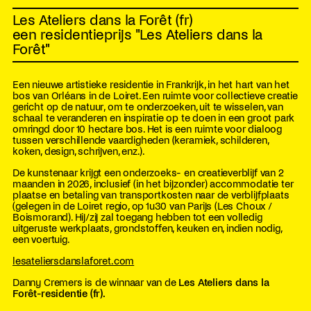
Les Ateliers dans la Forêt (fr)
een residentieprijs "Les Ateliers dans la
Forêt"
Een nieuwe artistieke residentie in Frankrijk, in het hart van het
bos van Orléans in de Loiret. Een ruimte voor collectieve creatie
gericht op de natuur, om te onderzoeken, uit te wisselen, van
schaal te veranderen en inspiratie op te doen in een groot park
omringd door 10 hectare bos. Het is een ruimte voor dialoog
tussen verschillende vaardigheden (keramiek, schilderen,
koken, design, schrijven, enz.).
De kunstenaar krijgt een onderzoeks- en creatieverblijf van 2
maanden in 2026, inclusief (in het bijzonder) accommodatie ter
plaatse en betaling van transportkosten naar de verblijfplaats
(gelegen in de Loiret regio, op 1u30 van Parijs (Les Choux /
Boismorand). Hij/zij zal toegang hebben tot een volledig
uitgeruste werkplaats, grondstoffen, keuken en, indien nodig,
een voertuig.
lesateliersdanslaforet.com
Danny Cremers is de winnaar van de
Les Ateliers dans la
Forêt-residentie (fr).