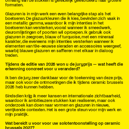
omvang van de stukken is geleidelijk geëvolueerd naar grotere
formaten.
Glazuren is in mijn werk een even belangrijke stap als het
boetseren. De glazuurkleuren die ik kies, bevinden zich vaak in
een metallic gamma, waardoor ik mijn intenties in het
boetseren kan versterken, vooral wanneer ik smeedwerk,
deuromlijstingen of poorten wil oproepen. Ik gebruik ook
glazuren in zeegroen, blauw of turquoise, met een mineraal
karakter, die eveneens mijn intenties versterken wanneer ik
elementen van 19e-eeuwse sieraden en accessoires weergeef,
waarbij blauwe glazuren en saffieren met elkaar in dialoog
treden.
Tijdens de editie van 2026 won u de juryprijs — wat heeft die
erkenning concreet voor u veranderd?
Ik ben de jury zeer dankbaar voor de toekenning van deze prijs,
maar ook voor de ontmoetingen die ik tijdens ceramic brussels
2026 heb kunnen hebben.
Sindsdien krijg ik meer kansen en internationale zichtbaarheid,
waardoor ik ambitieuzere stukken kan realiseren, maar ook
onderzoek kan doen naar vormen en glazuren in nieuwe,
verrijkende contexten. Het is een grote steun voor mijn werk en
mijn praktijk.
Wat bereidt u voor voor uw solotentoonstelling op ceramic
brussels 2027?