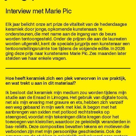
Interview met Marie Pic
Elk jaar belicht onze art prize de vitaliteit van de hedendaagse
keramiek door jonge, opkomende kunstenaars te
ondersteunen, die met name aan de ingang van de beurs
worden tentoongesteld. Onder de prijzen die aan de laureaten
worden uitgereikt, kent de speciale juryprijs een kunstenaar een
tentoonstellingsruimte toe tijdens de volgende editie. In 2026
ging deze prijs naar kunstenares Marie Pic. Zes maanden later
stelden we haar enkele vragen.
Hoe heeft keramiek zich een plek verworven in uw praktijk,
en wat trekt u aan in dit materiaal?
Ik besloot dat keramiek mijn medium zou worden tijdens mijn
studie aan de Ensad in Limoges. Het gebruik van digitale tools,
net als mijn ervaring met gravure en ets, hebben zich vanzelf
een weg gebaand in mijn werk met klei. Ik begon met het
aanbrengen van oxiden met potlood rechtstreeks op
steengoed, voordat mijn tekeningen dikte kregen door het
toevoegen van kleirollen, waardoor ze geleidelijk veranderden in
bas-reliëfs. Deze composities bevatten tekens en motieven die
verbonden zijn met mijn persoonlijke geschiedenis. Ook de