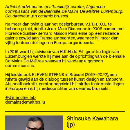
Artistiek adviseur en onafhankelijk curator, Algemeen
commissaris van de Biënnale De Mains De Maitres Luxemburg,
Co-directeur van ceramic brussel
Na meer dan twintig jaar het designbureau V.I.T.R.I.O.L. te
hebben geleid, richtte Jean-Marc Dimanche in 2008 samen met
Florence Guillier-Bernard Maison Parisienne op, een reizende
galerie gewijd aan Franse ambachten, waarmee hij meer dan
vijftig tentoonstellingen in Europa organiseerde.
In 2016 werd hij adviseur van H.K.H. de Erf-groothertogin van
Luxemburg en werkte hij mee aan de oprichting van de biënnale
De Mains De Maîtres, waarvan hij vandaag algemeen
commissaris is.
Hij leidde ook ELEVEN STEENS in Brussel (2019–2022), een
ruimte gewijd aan de dialoog tussen kunst, design en ambacht.
Als onafhankelijk curator begeleidt hij talrijke tentoonstellingen
in Europa en is hij medeoprichter van ceramic brussels.
@dimanche_lab
demainsdemaitres.lu
Shinsuke Kawahara
(jp)