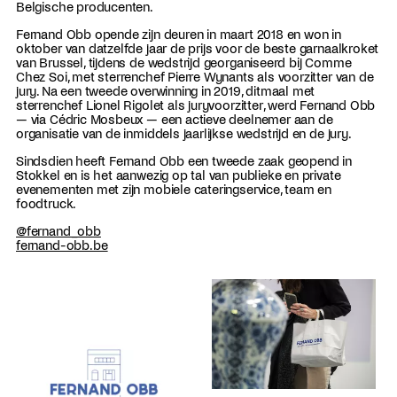
Belgische producenten.
Fernand Obb opende zijn deuren in maart 2018 en won in
oktober van datzelfde jaar de prijs voor de beste garnaalkroket
van Brussel, tijdens de wedstrijd georganiseerd bij Comme
Chez Soi, met sterrenchef Pierre Wynants als voorzitter van de
jury. Na een tweede overwinning in 2019, ditmaal met
sterrenchef Lionel Rigolet als juryvoorzitter, werd Fernand Obb
— via Cédric Mosbeux — een actieve deelnemer aan de
organisatie van de inmiddels jaarlijkse wedstrijd en de jury.
Sindsdien heeft Fernand Obb een tweede zaak geopend in
Stokkel en is het aanwezig op tal van publieke en private
evenementen met zijn mobiele cateringservice, team en
foodtruck.
@fernand_obb
fernand-obb.be