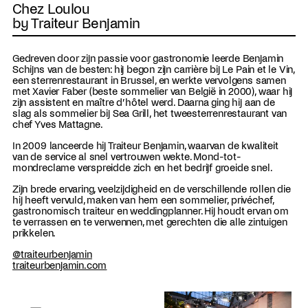
Chez Loulou
by Traiteur Benjamin
Gedreven door zijn passie voor gastronomie leerde Benjamin
Schijns van de besten: hij begon zijn carrière bij Le Pain et le Vin,
een sterrenrestaurant in Brussel, en werkte vervolgens samen
met Xavier Faber (beste sommelier van België in 2000), waar hij
zijn assistent en maître d’hôtel werd. Daarna ging hij aan de
slag als sommelier bij Sea Grill, het tweesterrenrestaurant van
chef Yves Mattagne.
In 2009 lanceerde hij Traiteur Benjamin, waarvan de kwaliteit
van de service al snel vertrouwen wekte. Mond-tot-
mondreclame verspreidde zich en het bedrijf groeide snel.
Zijn brede ervaring, veelzijdigheid en de verschillende rollen die
hij heeft vervuld, maken van hem een sommelier, privéchef,
gastronomisch traiteur en weddingplanner. Hij houdt ervan om
te verrassen en te verwennen, met gerechten die alle zintuigen
prikkelen.
@traiteurbenjamin
traiteurbenjamin.com