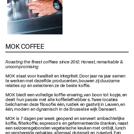
MOK COFFEE
Roasting the finest coffees since 2012. Honest, remarkable &
uncompromising
MOK staat voor kwaliteit en integriteit. Door jaar na jaar samen
te werken met dezelfde producenten, bouwen zij duurzame
relaties op en selecteren ze de beste koffie.
MOK biedt een volledige koffie-ervaring, van boon tot kopje, en
deelt hun passie met alle koffieliefhebber·s. Twee locaties
belichamen deze filosofie: één, rustiek en gastvrij in Leuven, en
één, modern en dynamisch in de Brusselse wijk Dansaert.
MOK is 7 dagen per week geopend en serveert ambachtelijke
koffie, filterkoffie, espresso’s en gefermenteerde dranken, naast
een seizoensgebonden vegetarische keuken met ontbijt, lunch
en versbereide gebakjes, allemaal glutenvrij en zuivelvrij. Een