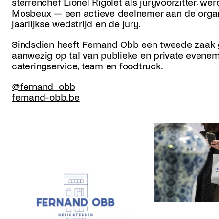
sterrenchef Lionel Rigolet als juryvoorzitter, w
Mosbeux — een actieve deelnemer aan de organ
jaarlijkse wedstrijd en de jury.
Sindsdien heeft Fernand Obb een tweede zaak g
aanwezig op tal van publieke en private evenem
cateringservice, team en foodtruck.
@fernand_obb
fernand-obb.be