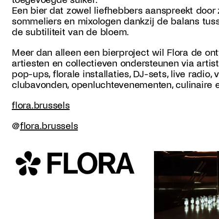
Een bier dat zowel liefhebbers aanspreekt door z
sommeliers en mixologen dankzij de balans tusse
de subtiliteit van de bloem.
Meer dan alleen een bierproject wil Flora de on
artiesten en collectieven ondersteunen via arti
pop-ups, florale installaties, DJ-sets, live radio,
clubavonden, openlucht­evenementen, culinaire e
flora.brussels
@
flora.brussels